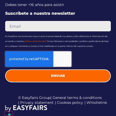
Debes tener +16 años para asistir
Suscríbete a nuestra newsletter
En Easyfairs nos tomamos muy en serio la privacidad de sus datos y sólo utilizamos la información de
acuerdo a nuestra
política de privacidad
. Si sus intereses o necesidades cambian, podrá darse de baja
en cualquier momento a través el link habilitado en la parte inferior de nuestros emails.
ENVIAR
© Easyfairs Group
| General terms & conditions
| Privacy statement
| Cookies policy
| Whistlelink