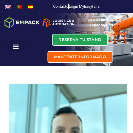
Contacto
Login MyEasyfairs
28 & 29 Abril 2027
Exponor, Porto
RESERVA TU STAND
MANTENTE INFORMADO