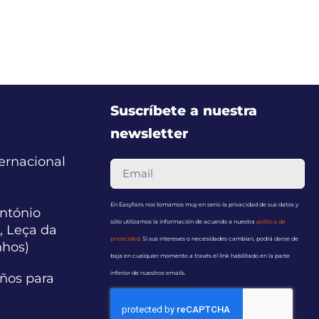
Suscríbete a nuestra
newsletter
ternacional
En Easyfairs nos tomamos muy en serio la privacidad de sus datos y
ntónio
sólo utilizamos la información de acuerdo a nuestra
política de
, Leça da
privacidad
. Si sus intereses o necesidades cambian, podrá darse de
nhos)
baja en cualquier momento a través el link habilitado en la parte
inferior de nuestros emails.
años para