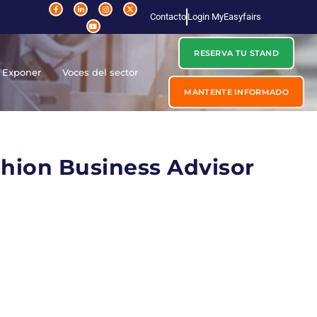
Contacto
Login MyEasyfairs
RESERVA TU STAND
Exponer
Voces del sector
MANTENTE INFORMADO
shion Business Advisor