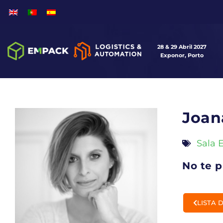
28 & 29 Abril 2027
Exponor, Porto
Joan
Sala 
No te p
LISTA 