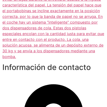
característica del papel. La tensión del papel hace que
el portabobinas se incline exactamente en la posición
correcta, por lo que la banda de papel no se arruga. En
el coche hay un sistema "inteligente" compuesto por
dos dispensadores de cola. Estas dos pistolas
especiales encolan con la cantidad justa para evitar que
entre en contacto con el producto. La cola, una
solución acuosa, se alimenta de un depósito externo de
30 kg y se envía a los dispensadores mediante una
bomba.
Información de contacto