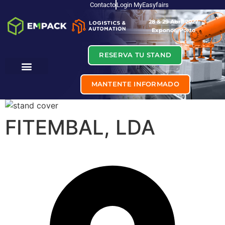
Contacto
Login MyEasyfairs
28 & 29 Abril 2027
Exponor, Porto
RESERVA TU STAND
MANTENTE INFORMADO
FITEMBAL, LDA