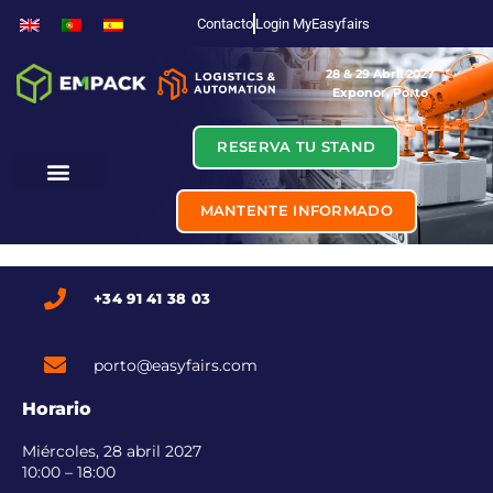
Contacto
Login MyEasyfairs
28 & 29 Abril 2027
Exponor, Porto
RESERVA TU STAND
MANTENTE INFORMADO
+34 91 41 38 03
porto@easyfairs.com
Horario
Miércoles, 28 abril 2027
10:00 – 18:00