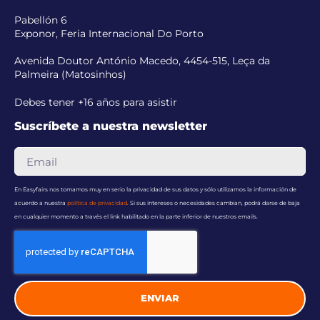
Pabellón 6
Exponor, Feria Internacional Do Porto
Avenida Doutor António Macedo, 4454-515, Leça da
Palmeira (Matosinhos)
Debes tener +16 años para asistir
Suscríbete a nuestra newsletter
En Easyfairs nos tomamos muy en serio la privacidad de sus datos y sólo utilizamos la información de
acuerdo a nuestra
política de privacidad
. Si sus intereses o necesidades cambian, podrá darse de baja
en cualquier momento a través el link habilitado en la parte inferior de nuestros emails.
ENVIAR