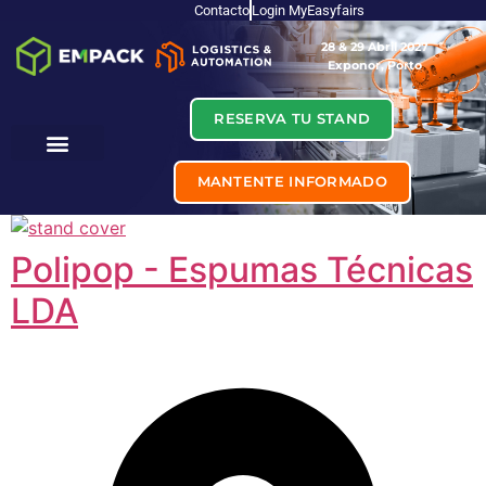
Contacto
Login MyEasyfairs
28 & 29 Abril 2027
Exponor, Porto
RESERVA TU STAND
MANTENTE INFORMADO
Polipop - Espumas Técnicas
LDA