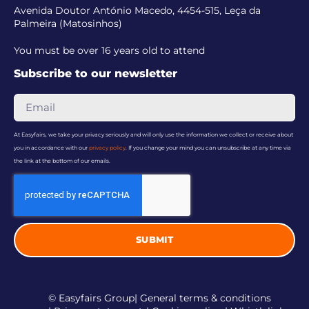
Avenida Doutor António Macedo, 4454-515, Leça da
Palmeira (Matosinhos)
You must be over 16 years old to attend
Subscribe to our newsletter
At Easyfairs, we take your privacy seriously and will only use the information we collect or receive about
you in accordance with our
privacy policy
. If you change your mind you can unsubscribe at any time via
the link at the bottom of our emails.
SUBMIT
© Easyfairs Group
| General terms & conditions