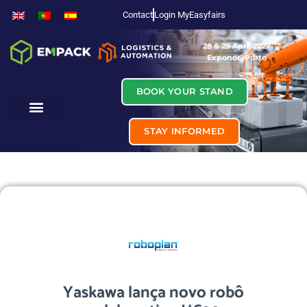
Contact
Login MyEasyfairs
28 & 29 April 2027
Exponor, Porto
BOOK YOUR STAND
STAY INFORMED
Yaskawa lança novo robô