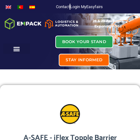
Contact
Login MyEasyfairs
28 & 29 April 2027
Exponor, Porto
BOOK YOUR STAND
STAY INFORMED
A-SAFE - iFlex Topple Barrier