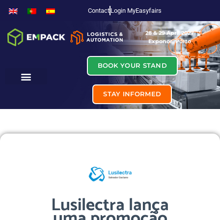
Contact
Login MyEasyfairs
28 & 29 April 2027
Exponor, Porto
BOOK YOUR STAND
STAY INFORMED
Lusilectra lança
uma promoção