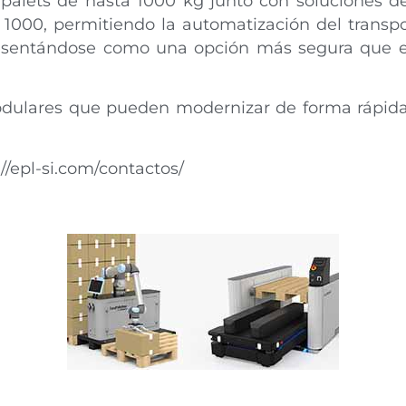
 palets de hasta 1000 kg junto con soluciones d
 1000, permitiendo la automatización del transp
esentándose como una opción más segura que el u
dulares que pueden modernizar de forma rápida, 
//epl-si.com/contactos/