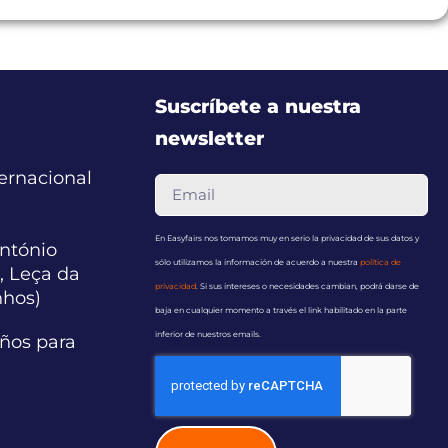
Suscríbete a nuestra
newsletter
ternacional
En Easyfairs nos tomamos muy en serio la privacidad de sus datos y
ntónio
sólo utilizamos la información de acuerdo a nuestra
política de
, Leça da
privacidad
. Si sus intereses o necesidades cambian, podrá darse de
nhos)
baja en cualquier momento a través el link habilitado en la parte
inferior de nuestros emails.
años para