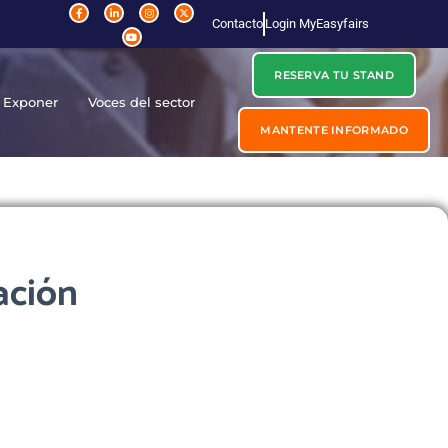
Contacto
Login MyEasyfairs
RESERVA TU STAND
Exponer
Voces del sector
MANTENTE INFORMADO
ación