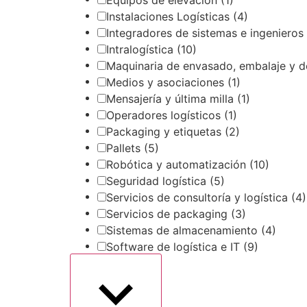
Instalaciones Logísticas
(4)
Integradores de sistemas e ingenieros
Intralogística
(10)
Maquinaria de envasado, embalaje y d
Medios y asociaciones
(1)
Mensajería y última milla
(1)
Operadores logísticos
(1)
Packaging y etiquetas
(2)
Pallets
(5)
Robótica y automatización
(10)
Seguridad logística
(5)
Servicios de consultoría y logística
(4)
Servicios de packaging
(3)
Sistemas de almacenamiento
(4)
Software de logística e IT
(9)