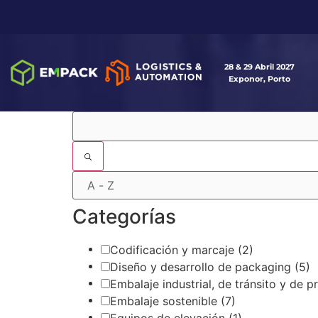
28 & 29 Abril 2027
Exponor, Porto
Filtros
Categorías
Codificación y marcaje
(2)
Diseño y desarrollo de packaging
(5)
Embalaje industrial, de tránsito y de 
Embalaje sostenible
(7)
Equipos de elevación
(1)