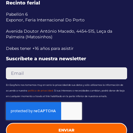
Recinto ferial
Pabellón 6
Exponor, Feria Internacional Do Porto
Avenida Doutor António Macedo, 4454-515, Leça da
Palmeira (Matosinhos)
Debes tener +16 años para asistir
Suscríbete a nuestra newsletter
En Easyfairs nos tomamos muy en serio la privacidad de sus datos y sólo utilizamos la información de
acuerdo a nuestra
política de privacidad
. Si sus intereses o necesidades cambian, podrá darse de baja
en cualquier momento a través el link habilitado en la parte inferior de nuestros emails.
ENVIAR