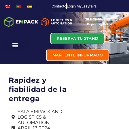
Contacto
Login MyEasyfairs
28 & 29 Abril 2027
Exponor, Porto
RESERVA TU STAND
MANTENTE INFORMADO
Rapidez y
fiabilidad de la
entrega
SALA EMPACK AND
LOGISTICS &
AUTOMATION
ABRIL 17, 2024