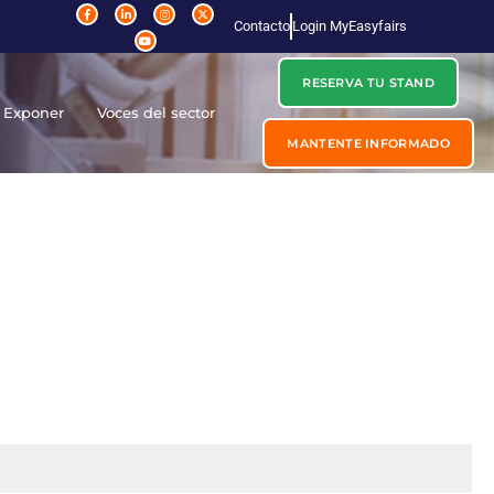
Contacto
Login MyEasyfairs
RESERVA TU STAND
Exponer
Voces del sector
MANTENTE INFORMADO