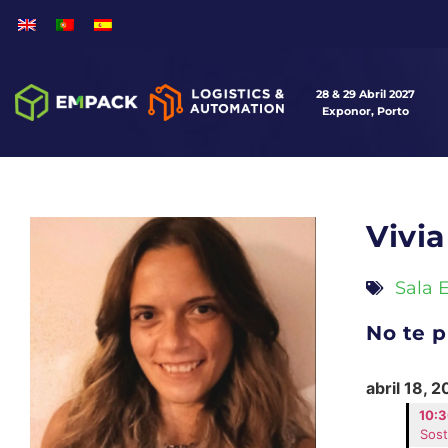
28 & 29 Abril 2027
Exponor, Porto
Vivia
Sala 
No te p
abril 18, 
10:3
Sost