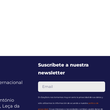
Suscríbete a nuestra
newsletter
ternacional
En Easyfairs nos tomamos muy en serio la privacidad de sus datos y
ntónio
sólo utilizamos la información de acuerdo a nuestra
política de
, Leça da
privacidad
. Si sus intereses o necesidades cambian, podrá darse de