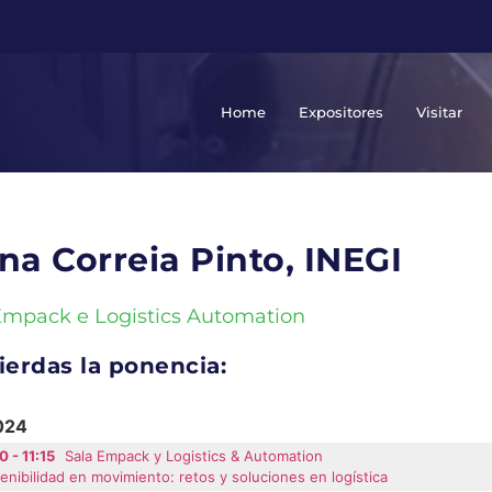
Home
Expositores
Visitar
na Correia Pinto, INEGI
Empack e Logistics Automation
ierdas la ponencia:
2024
0 - 11:15
Sala Empack y Logistics & Automation
enibilidad en movimiento: retos y soluciones en logística