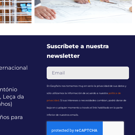
Suscríbete a nuestra
newsletter
ternacional
En Easyfairs nos tomamos muy en serio la privacidad de sus datos y
ntónio
sólo utilizamos la información de acuerdo a nuestra
política de
, Leça da
privacidad
. Si sus intereses o necesidades cambian, podrá darse de
nhos)
baja en cualquier momento a través el link habilitado en la parte
inferior de nuestros emails.
años para