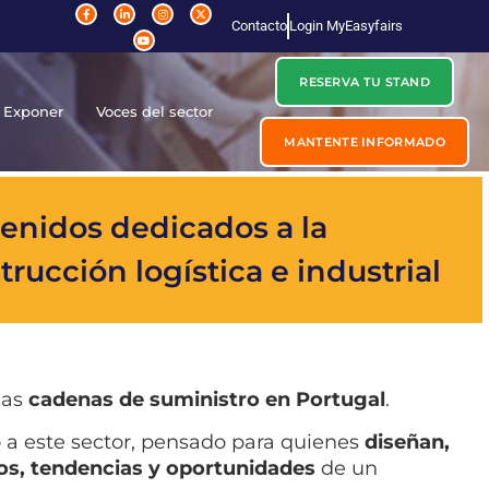
Contacto
Login MyEasyfairs
RESERVA TU STAND
Exponer
Voces del sector
MANTENTE INFORMADO
enidos dedicados a la
trucción logística e industrial
las
cadenas de suministro en Portugal
.
a este sector, pensado para quienes
diseñan,
os, tendencias y oportunidades
de un