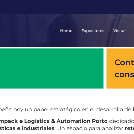
Home
Expositores
Visitar
Cont
cons
ña hoy un papel estratégico en el desarrollo de 
mpack e Logistics & Automation Porto
dedicado 
sticas e industriales
. Un espacio para analizar
ret