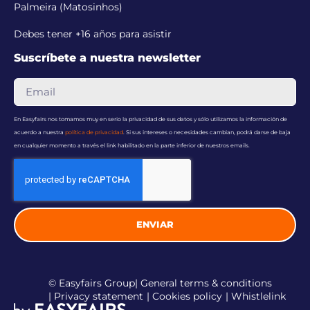
Palmeira (Matosinhos)
Debes tener +16 años para asistir
Suscríbete a nuestra newsletter
En Easyfairs nos tomamos muy en serio la privacidad de sus datos y sólo utilizamos la información de
acuerdo a nuestra
política de privacidad
. Si sus intereses o necesidades cambian, podrá darse de baja
en cualquier momento a través el link habilitado en la parte inferior de nuestros emails.
ENVIAR
© Easyfairs Group
| General terms & conditions
| Privacy statement
| Cookies policy
| Whistlelink