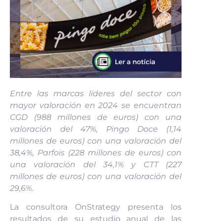
Entre las marcas líderes del sector con
mayor valoración en 2024 se encuentran
CGD (988 millones de euros) con una
valoración del 47%, Pingo Doce (1,14
millones de euros) con una valoración del
38,4%, Parfois (228 millones de euros) con
una valoración del 34,1% y CTT (227
millones de euros) con una valoración del
29,6%.
La consultora OnStrategy presenta los
resultados de su estudio anual de las