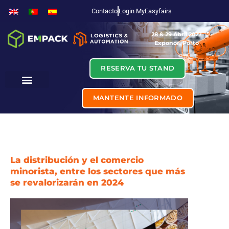
Contacto
Login MyEasyfairs
28 & 29 Abril 2027
Exponor, Porto
RESERVA TU STAND
MANTENTE INFORMADO
La distribución y el comercio
minorista, entre los sectores que más
se revalorizarán en 2024