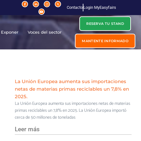
Contacto
Login MyEasyfairs
RESERVA TU STAND
Exponer
Voces del sector
MANTENTE INFORMADO
La Unión Europea aumenta sus importaciones
netas de materias primas reciclables un 7,8% en
2025.
La Unión Europea aumenta sus importaciones netas de materias
primas reciclables un 7,8% en 2025. La Unión Europea importó
cerca de 50 millones de toneladas
Leer más