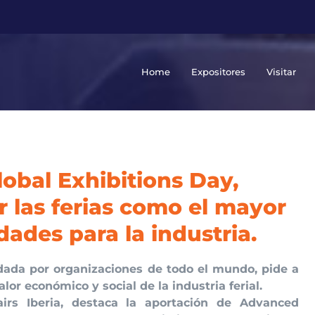
Home
Expositores
Visitar
lobal Exhibitions Day,
 las ferias como el mayor
ades para la industria.
ndada por organizaciones de todo el mundo, pide a
lor económico y social de la industria ferial.
airs Iberia, destaca la aportación de Advanced