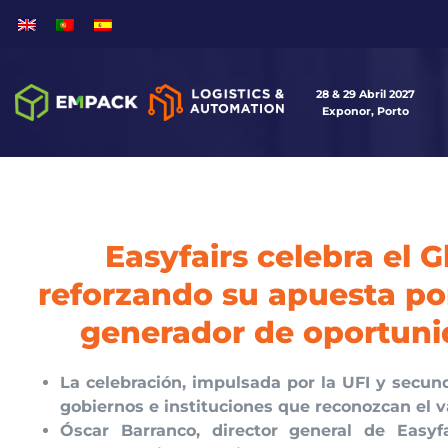
28 & 29 Abril 2027
Exponor, Porto
Easyfairs celebra el G
reforzando su apuesta por
generador de oportunid
La celebración, impulsada por la UFI y secu
gobiernos e instituciones que reconozcan el va
Óscar Barranco, director general de Easyf