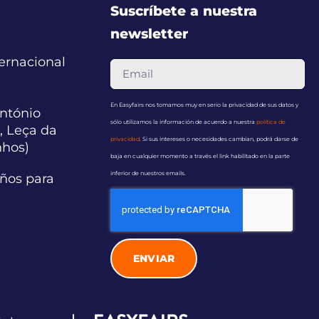
Suscríbete a nuestra
newsletter
ternacional
En Easyfairs nos tomamos muy en serio la privacidad de sus datos y
ntónio
sólo utilizamos la información de acuerdo a nuestra
política de
, Leça da
privacidad
. Si sus intereses o necesidades cambian, podrá darse de
nhos)
baja en cualquier momento a través el link habilitado en la parte
inferior de nuestros emails.
años para
ENVIAR