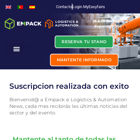
Contacto
Login MyEasyfairs
28 & 29 Abril 2027
Exponor, Porto
RESERVA TU STAND
MANTENTE INFORMADO
Suscripcion realizada con exito
Bienvenid@ a Empack e Logistics & Automation
News, cada mes recibirás las últimas noticias del
sector y del evento.
Mantente al tanto de todas las