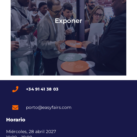
Exponer
¿Quieres formar parte de un evento que
atrae a cientos de líderes de la industria,
incluidos CEOs, directores de logística,
Exponer
directores de embalaje, gestores y otros
profesionales de las principales marcas de tu
sector?
SABER MÁS
+34 91 41 38 03
porto@easyfairs.com
Horario
Miércoles, 28 abril 2027