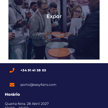
Expor
Quer fazer parte de um evento que atrai a
centenas de líderes da indústria, incluindo
Expor
CEOs, Directores de Logística, Directores de
Embalagem, Gestores e outros profissionais
das principais marcas do seu setor?
SAIBA MAIS
+34 91 41 38 03
porto@easyfairs.com
Horário
Quarta-feira, 28 Abril 2027