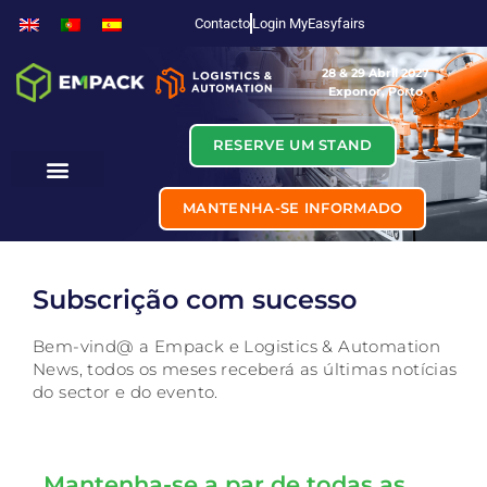
Contacto
Login MyEasyfairs
28 & 29 Abril 2027
Exponor, Porto
RESERVE UM STAND
MANTENHA-SE INFORMADO
Subscrição com sucesso
Bem-vind@ a Empack e Logistics & Automation
News, todos os meses receberá as últimas notícias
do sector e do evento.
Mantenha-se a par de todas as