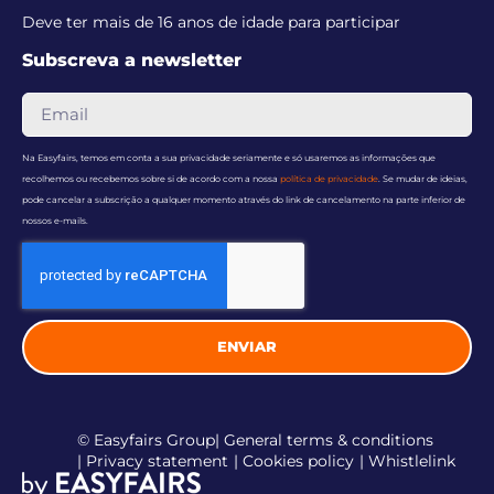
Deve ter mais de 16 anos de idade para participar
Subscreva a newsletter
Na Easyfairs, temos em conta a sua privacidade seriamente e só usaremos as informações que
recolhemos ou recebemos sobre si de acordo com a nossa
política de privacidade
. Se mudar de ideias,
pode cancelar a subscrição a qualquer momento através do link de cancelamento na parte inferior de
nossos e-mails.
ENVIAR
© Easyfairs Group
| General terms & conditions
| Privacy statement
| Cookies policy
| Whistlelink