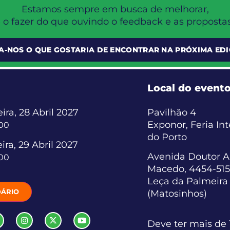
Estamos sempre em busca de melhorar,
o fazer do que ouvindo o feedback e as propostas
A-NOS O QUE GOSTARIA DE ENCONTRAR NA PRÓXIMA ED
Local do event
ira, 28 Abril 2027
Pavilhão 4
Exponor, Feria In
:00
do Porto
ira, 29 Abril 2027
Avenida Doutor A
:00
Macedo, 4454-515
Leça da Palmeira
ÁRIO
(Matosinhos)
Deve ter mais de 