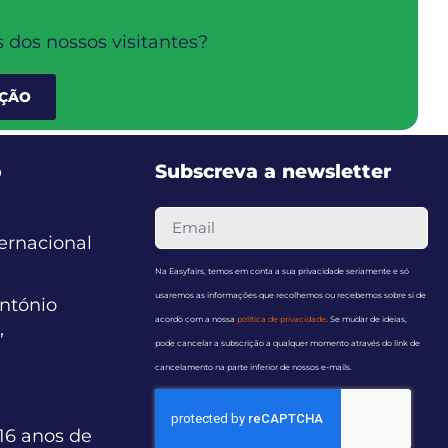
 dos nossos visitantes?
IÇÃO
o
Subscreva a newsletter
ternacional
Na Easyfairs, temos em conta a sua privacidade seriamente e só
usaremos as informações que recolhemos ou recebemos sobre si de
ntónio
acordo com a nossa
política de privacidade
. Se mudar de ideias,
,
pode cancelar a subscrição a qualquer momento através do link de
cancelamento na parte inferior de nossos e-mails.
16 anos de