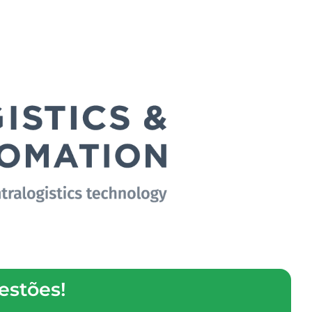
evento em Portugal para profissionais de
mação, reunindo fornecedores de soluções e
sectores industriais.
MAIS
estões!