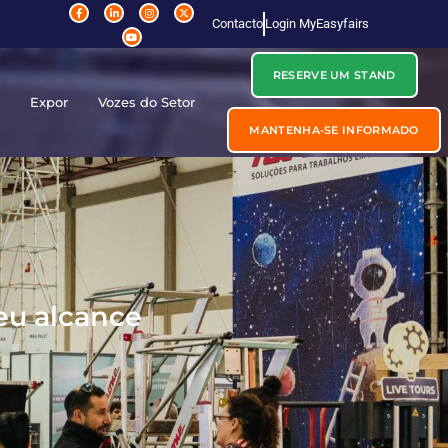
Contacto
Login MyEasyfairs
RESERVE UM STAND
r
Expor
Vozes do Setor
MANTENHA-SE INFORMADO
eu alcance