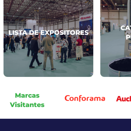
LISTA DE
CA
EXPOSITORES
LISTA DE EXPOSITORES
P
DESCOBRIR MAIS
Marcas
Visitantes