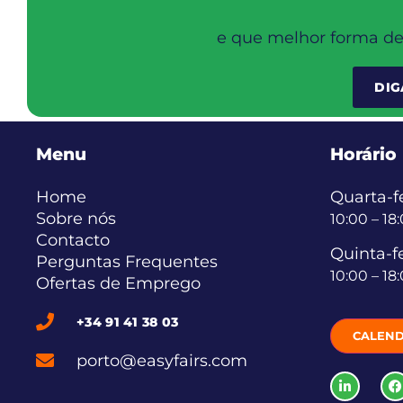
e que melhor forma de 
DIG
Menu
Horário
Home
Quarta-fe
Sobre nós
10:00 – 18
Contacto
Quinta-fe
Perguntas Frequentes
10:00 – 18
Ofertas de Emprego
+34 91 41 38 03
CALEND
porto@easyfairs.com