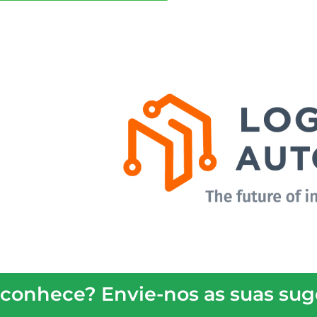
Logistics & Automation Porto é o principal 
logística, intralogística, transporte e auto
decisores de diferentes 
SAIBA 
 conhece? Envie-nos as suas sug