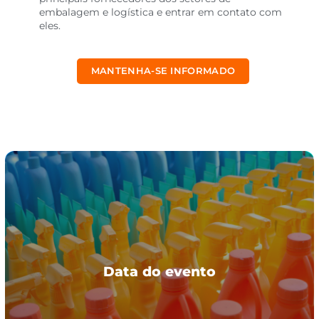
embalagem e logística e entrar em contato com
eles.
MANTENHA-SE INFORMADO
Data do evento
Data do evento
28 e 29 de abril 2027