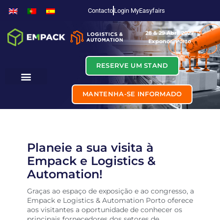
Contacto
Login MyEasyfairs
28 & 29 Abril 2027
Exponor, Porto
RESERVE UM STAND
MANTENHA-SE INFORMADO
Planeie a sua visita à
Empack e Logistics &
Automation!
Graças ao espaço de exposição e ao congresso, a
Empack e Logistics & Automation Porto oferece
aos visitantes a oportunidade de conhecer os
principais fornecedores dos setores de