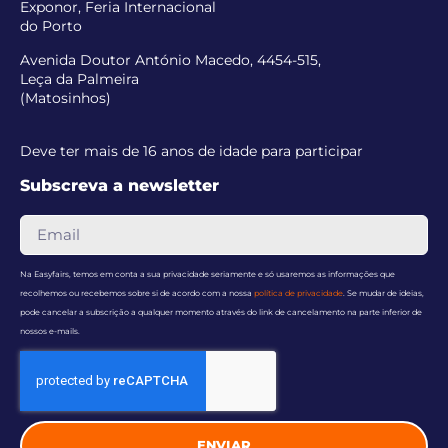
Exponor, Feria Internacional
do Porto
Avenida Doutor António Macedo, 4454-515,
Leça da Palmeira
(Matosinhos)
Deve ter mais de 16 anos de idade para participar
Subscreva a newsletter
Na Easyfairs, temos em conta a sua privacidade seriamente e só usaremos as informações que
recolhemos ou recebemos sobre si de acordo com a nossa
política de privacidade
. Se mudar de ideias,
pode cancelar a subscrição a qualquer momento através do link de cancelamento na parte inferior de
nossos e-mails.
ENVIAR