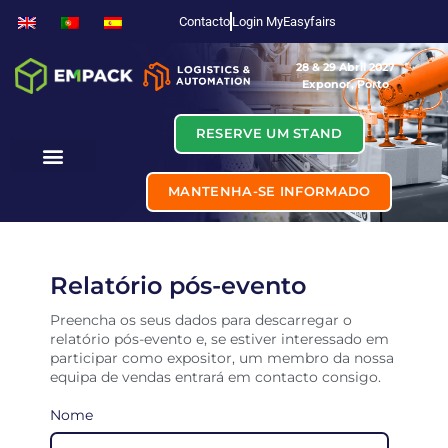
Contacto
Login MyEasyfairs
28 & 29 Abril 2027
Exponor, Porto
RESERVE UM STAND
MANTENHA-SE INFORMADO
Relatório pós-evento
Preencha os seus dados para descarregar o
relatório pós-evento e, se estiver interessado em
participar como expositor, um membro da nossa
equipa de vendas entrará em contacto consigo.
Nome