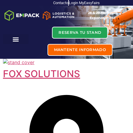
Contacto
Login MyEasyfairs
28 & 29 Abril 2027
Exponor, Porto
RESERVA TU STAND
MANTENTE INFORMADO
FOX SOLUTIONS