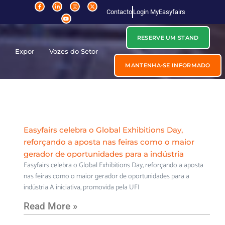
Contacto
Login MyEasyfairs
RESERVE UM STAND
r
Expor
Vozes do Setor
MANTENHA-SE INFORMADO
Easyfairs celebra o Global Exhibitions Day,
reforçando a aposta nas feiras como o maior
gerador de oportunidades para a indústria
Easyfairs celebra o Global Exhibitions Day, reforçando a aposta
nas feiras como o maior gerador de oportunidades para a
indústria A iniciativa, promovida pela UFI
Read More »