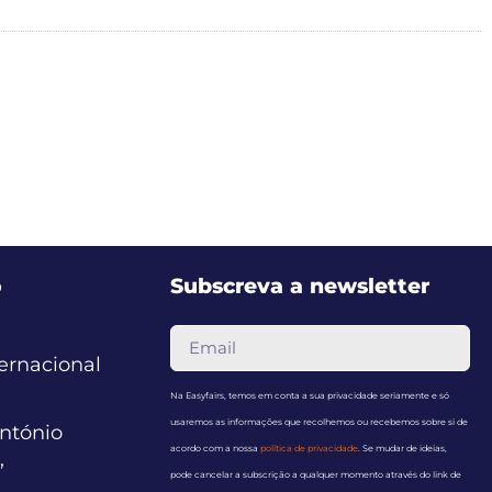
o
Subscreva a newsletter
ternacional
Na Easyfairs, temos em conta a sua privacidade seriamente e só
usaremos as informações que recolhemos ou recebemos sobre si de
ntónio
acordo com a nossa
política de privacidade
. Se mudar de ideias,
,
pode cancelar a subscrição a qualquer momento através do link de