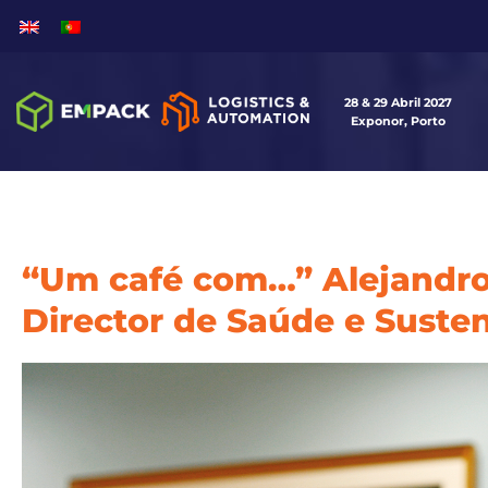
28 & 29 Abril 2027
Exponor, Porto
“Um café com…” Alejandro
Director de Saúde e Susten