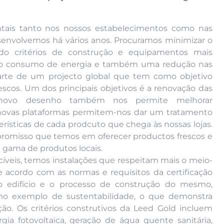
tais tanto nos nossos estabelecimentos como nas
esenvolvemos há vários anos. Procuramos minimizar o
ndo critérios de construção e equipamentos mais
 no consumo de energia e também uma redução nas
parte de um projecto global que tem como objetivo
scos. Um dos principais objetivos é a renovação das
e novo desenho também nos permite melhorar
s novas plataformas permitem-nos dar um tratamento
rísticas de cada prodcuto que chega às nossas lojas.
promisso que temos em oferecer productos frescos e
 gama de produtos locais.
íveis, temos instalações que respeitam mais o meio-
 acordo com as normas e requisitos da certificação
 o edifício e o processo de construção do mesmo,
mo exemplo de sustentabilidade, o que demonstra
ção. Os critérios construtivos da Leed Gold incluem
 fotovoltaica, geração de água quente sanitária,