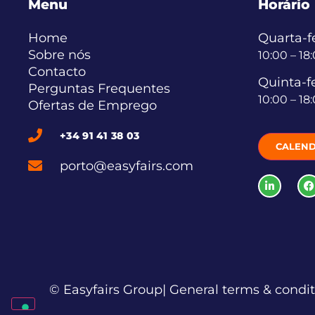
Menu
Horário
Home
Quarta-fe
Sobre nós
10:00 – 18
Contacto
Quinta-fe
Perguntas Frequentes
10:00 – 18
Ofertas de Emprego
+34 91 41 38 03
CALEND
porto@easyfairs.com
© Easyfairs Group
| General terms & condi