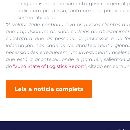
programas de financiamento governamental par
indica um progresso, tanto no setor público co
sustentabilidade.
“A volatilidade contínua leva os nossos clientes a 
que impulsionam as suas cadeias de abasteciment
constatam que as pessoas, os processos e as 
informação nas cadeias de abastecimento globa
necessidades e requerem um investimento acelerado
que está a acontecer, onde e porquê.”
, salientou
do
“2024 State of Logistics Report”
, citado em comun
Leia a notícia completa