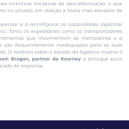
a incentivar iniciativas de descarbonização, o que
mo no privado, em direção a níveis mais elevados de
repensar e a reconfigurar as capacidades logísticas
o. Tanto os expedidores como os transportadores
ferramentas que movimentam as mercadorias e a
is são frequentemente inadequados para as suas
. O relatório sobre o estado da logística mostra o
Josh Brogan, partner da Kearney
e principal autor
icado de imprensa.