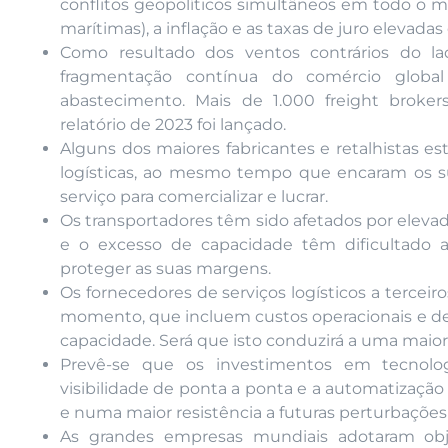
conflitos geopolíticos simultâneos em todo o mu
marítimas), a inflação e as taxas de juro elevadas
Como resultado dos ventos contrários do la
fragmentação contínua do comércio global
abastecimento. Mais de 1.000 freight broke
relatório de 2023 foi lançado.
Alguns dos maiores fabricantes e retalhistas est
logísticas, ao mesmo tempo que encaram os 
serviço para comercializar e lucrar.
Os transportadores têm sido afetados por elevad
e o excesso de capacidade têm dificultado 
proteger as suas margens.
Os fornecedores de serviços logísticos a terceir
momento, que incluem custos operacionais e de 
capacidade. Será que isto conduzirá a uma maior
Prevê-se que os investimentos em tecnologi
visibilidade de ponta a ponta e a automatizaç
e numa maior resistência a futuras perturbações n
As grandes empresas mundiais adotaram obje