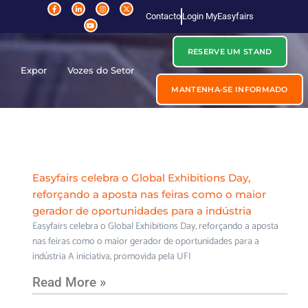
Contacto
Login MyEasyfairs
RESERVE UM STAND
r
Expor
Vozes do Setor
MANTENHA-SE INFORMADO
Easyfairs celebra o Global Exhibitions Day,
reforçando a aposta nas feiras como o maior
gerador de oportunidades para a indústria
Easyfairs celebra o Global Exhibitions Day, reforçando a aposta
nas feiras como o maior gerador de oportunidades para a
indústria A iniciativa, promovida pela UFI
Read More »