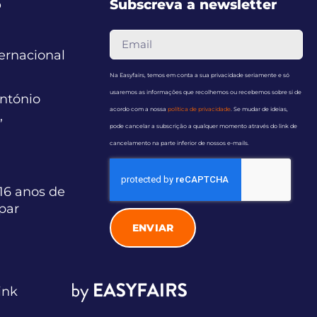
o
Subscreva a newsletter
ternacional
Na Easyfairs, temos em conta a sua privacidade seriamente e só
usaremos as informações que recolhemos ou recebemos sobre si de
ntónio
acordo com a nossa
política de privacidade
. Se mudar de ideias,
,
pode cancelar a subscrição a qualquer momento através do link de
cancelamento na parte inferior de nossos e-mails.
16 anos de
ipar
ENVIAR
ink