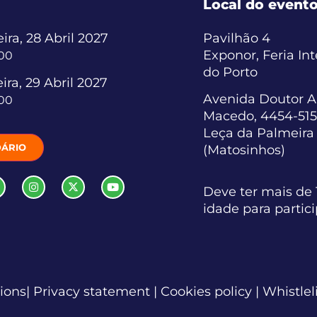
Local do event
ira, 28 Abril 2027
Pavilhão 4
Exponor, Feria In
:00
do Porto
ira, 29 Abril 2027
Avenida Doutor A
:00
Macedo, 4454-515
Leça da Palmeira
ÁRIO
(Matosinhos)
Deve ter mais de 
idade para partic
tions
| Privacy statement
| Cookies policy
| Whistlel