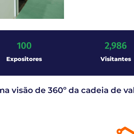
100
2,986
Expositores
Visitantes
a visão de 360º da cadeia de va
Logistics & A
ging Portfolio da
Portugal para p
da a impulsionar o