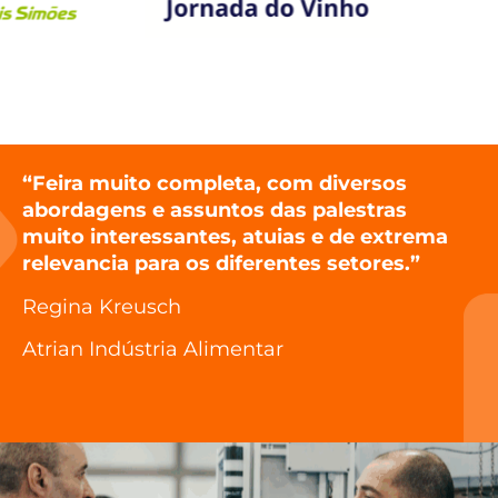
“Feira muito completa, com diversos
abordagens e assuntos das palestras
muito interessantes, atuias e de extrema
relevancia para os diferentes setores.”
Regina Kreusch
Atrian Indústria Alimentar