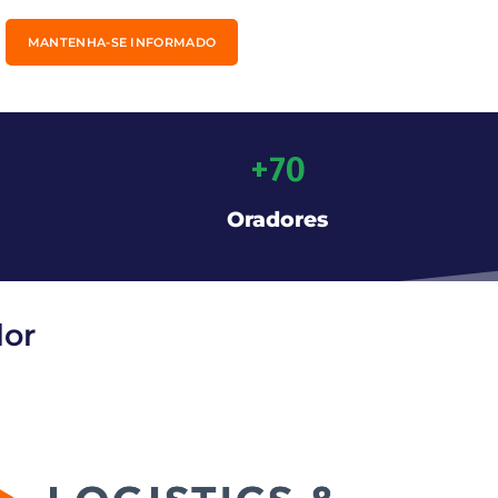
MANTENHA-SE INFORMADO
+
70
Oradores
lor
utomation Porto é o principal evento em
rofissionais de logística, intralogística,