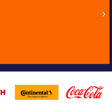
a
iras como o