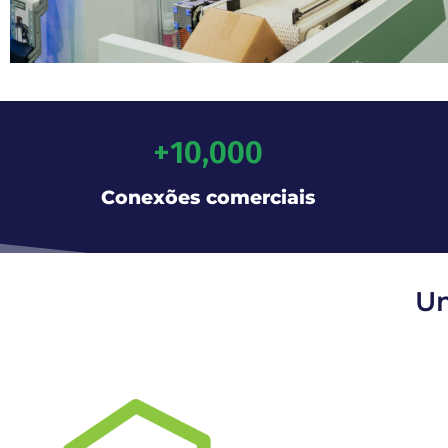
+
10,000
Conexões comerciais
Um
Empack Porto faz parte do European Packa
Easyfairs, a maior rede de eventos dedica