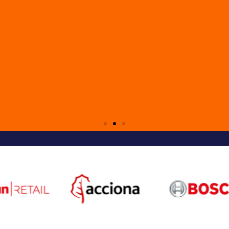
 comunicado de impres
 Global Exhibitions Day, reforçando a aposta nas fe
or gerador de oportunidades para a indústria