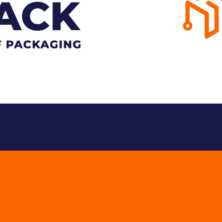
transporte e auto
a embalagem.
decisores