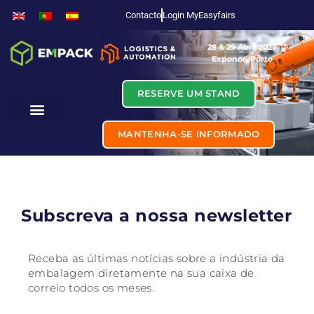
Contacto
Login MyEasyfairs
28 & 29 Abril 2027
Exponor, Porto
RESERVE UM STAND
MANTENHA-SE INFORMADO
Subscreva a nossa newsletter
Receba as últimas notícias sobre a indústria da
embalagem diretamente na sua caixa de
correio todos os meses.