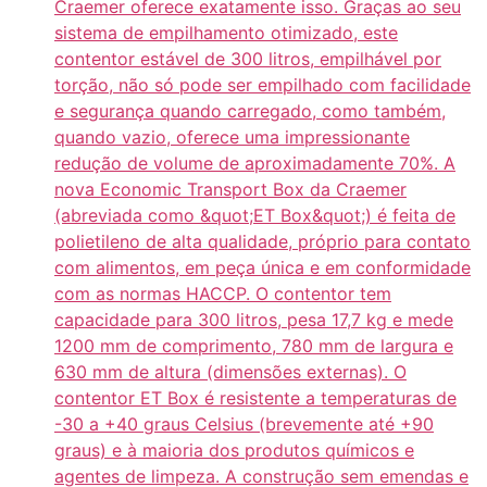
Craemer oferece exatamente isso. Graças ao seu
sistema de empilhamento otimizado, este
contentor estável de 300 litros, empilhável por
torção, não só pode ser empilhado com facilidade
e segurança quando carregado, como também,
quando vazio, oferece uma impressionante
redução de volume de aproximadamente 70%. A
nova Economic Transport Box da Craemer
(abreviada como &quot;ET Box&quot;) é feita de
polietileno de alta qualidade, próprio para contato
com alimentos, em peça única e em conformidade
com as normas HACCP. O contentor tem
capacidade para 300 litros, pesa 17,7 kg e mede
1200 mm de comprimento, 780 mm de largura e
630 mm de altura (dimensões externas). O
contentor ET Box é resistente a temperaturas de
-30 a +40 graus Celsius (brevemente até +90
graus) e à maioria dos produtos químicos e
agentes de limpeza. A construção sem emendas e