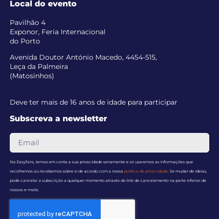
Local do evento
Pavilhão 4
Exponor, Feria Internacional
do Porto
Avenida Doutor António Macedo, 4454-515,
Leça da Palmeira
(Matosinhos)
Deve ter mais de 16 anos de idade para participar
Subscreva a newsletter
Na Easyfairs, temos em conta a sua privacidade seriamente e só usaremos as informações que
recolhemos ou recebemos sobre si de acordo com a nossa
política de privacidade
. Se mudar de ideias,
pode cancelar a subscrição a qualquer momento através do link de cancelamento na parte inferior de
nossos e-mails.