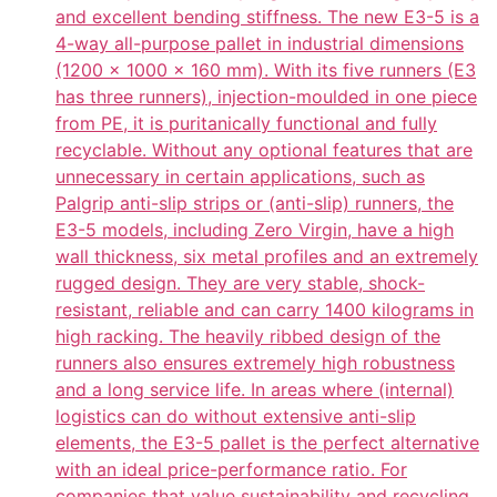
and excellent bending stiffness. The new E3-5 is a
4-way all-purpose pallet in industrial dimensions
(1200 x 1000 x 160 mm). With its five runners (E3
has three runners), injection-moulded in one piece
from PE, it is puritanically functional and fully
recyclable. Without any optional features that are
unnecessary in certain applications, such as
Palgrip anti-slip strips or (anti-slip) runners, the
E3-5 models, including Zero Virgin, have a high
wall thickness, six metal profiles and an extremely
rugged design. They are very stable, shock-
resistant, reliable and can carry 1400 kilograms in
high racking. The heavily ribbed design of the
runners also ensures extremely high robustness
and a long service life. In areas where (internal)
logistics can do without extensive anti-slip
elements, the E3-5 pallet is the perfect alternative
with an ideal price-performance ratio. For
companies that value sustainability and recycling,