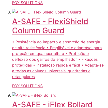
FOX SOLUTIONS
A-SAFE - FlexiShield
Column Guard
• Resistência ao impacto e absorção de energia
de alta resistência • Empilhável e adaptável para
proteção em qualquer altura • Proteção e
deflexão dos garfos do empilhador • Fixações
protegidas • Instalação rápida e fácil • Adapta-se
a todas as colunas universais: quadradas e
retangulares
FOX SOLUTIONS
A-SAFE - iFlex Bollard