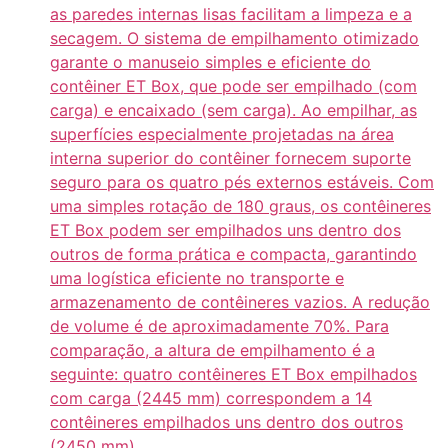
as paredes internas lisas facilitam a limpeza e a
secagem. O sistema de empilhamento otimizado
garante o manuseio simples e eficiente do
contêiner ET Box, que pode ser empilhado (com
carga) e encaixado (sem carga). Ao empilhar, as
superfícies especialmente projetadas na área
interna superior do contêiner fornecem suporte
seguro para os quatro pés externos estáveis. Com
uma simples rotação de 180 graus, os contêineres
ET Box podem ser empilhados uns dentro dos
outros de forma prática e compacta, garantindo
uma logística eficiente no transporte e
armazenamento de contêineres vazios. A redução
de volume é de aproximadamente 70%. Para
comparação, a altura de empilhamento é a
seguinte: quatro contêineres ET Box empilhados
com carga (2445 mm) correspondem a 14
contêineres empilhados uns dentro dos outros
(2450 mm).