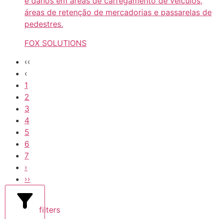
e danos em áreas de carregamento de veículos,
áreas de retenção de mercadorias e passarelas de
pedestres.
FOX SOLUTIONS
‹‹
‹
1
2
3
4
5
6
7
›
››
filters