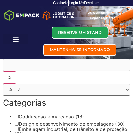
Contacto
Login MyEasyfairs
28 & 29 Abril 2027
Exponor, Porto
RESERVE UM STAND
MANTENHA-SE INFORMADO
Filtros
Categorias
Codificação e marcação
(16)
Design e desenvolvimento de embalagens
(30)
Embalagem industrial, de trânsito e de proteção