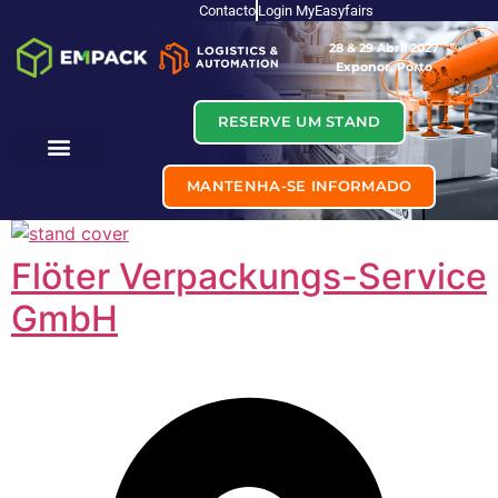
Contacto
Login MyEasyfairs
28 & 29 Abril 2027
Exponor, Porto
RESERVE UM STAND
MANTENHA-SE INFORMADO
Flöter Verpackungs-Service
GmbH