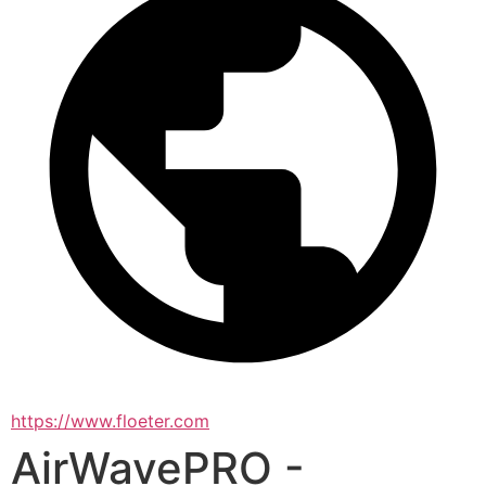
https://www.floeter.com
AirWavePRO -