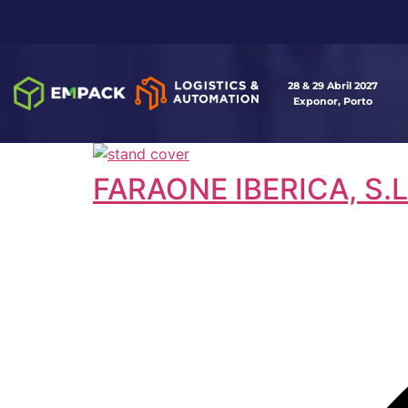
28 & 29 Abril 2027
Exponor, Porto
FARAONE IBERICA, S.L