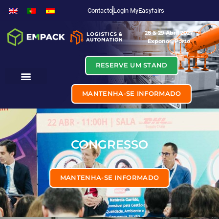
Contacto
Login MyEasyfairs
28 & 29 Abril 2027
Exponor, Porto
RESERVE UM STAND
MANTENHA-SE INFORMADO
CONGRESSO
MANTENHA-SE INFORMADO