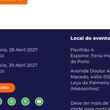
Local do event
ira, 28 Abril 2027
Pavilhão 4
Exponor, Feria In
:00
do Porto
ira, 29 Abril 2027
Avenida Doutor A
:00
Macedo, 4454-515
Leça da Palmeira
ÁRIO
(Matosinhos)
Deve ter mais de 
idade para partic