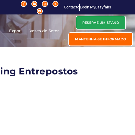
Contacto
Login MyEasyfairs
RESERVE UM STAND
r
Expor
Vozes do Setor
MANTENHA-SE INFORMADO
cking Entrepostos