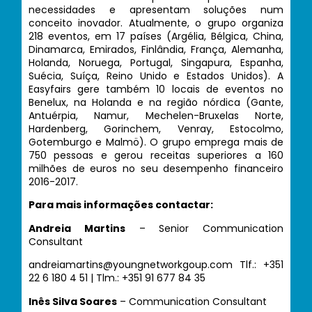
necessidades e apresentam soluções num
conceito inovador. Atualmente, o grupo organiza
218 eventos, em 17 países (Argélia, Bélgica, China,
Dinamarca, Emirados, Finlândia, França, Alemanha,
Holanda, Noruega, Portugal, Singapura, Espanha,
Suécia, Suíça, Reino Unido e Estados Unidos). A
Easyfairs gere também 10 locais de eventos no
Benelux, na Holanda e na região nórdica (Gante,
Antuérpia, Namur, Mechelen-Bruxelas Norte,
Hardenberg, Gorinchem, Venray, Estocolmo,
Gotemburgo e Malmö). O grupo emprega mais de
750 pessoas e gerou receitas superiores a 160
milhões de euros no seu desempenho financeiro
2016-2017.
Para mais informações contactar:
Andreia Martins
– Senior Communication
Consultant
andreiamartins@youngnetworkgoup.com Tlf.: +351
22 6 180 4 51 | Tlm.: +351 91 677 84 35
Inês Silva Soares
– Communication Consultant