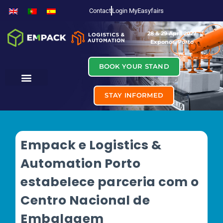
Contact
Login MyEasyfairs
28 & 29 April 2027
Exponor, Porto
BOOK YOUR STAND
STAY INFORMED
Empack e Logistics &
Automation Porto
estabelece parceria com o
Centro Nacional de
Embalagem