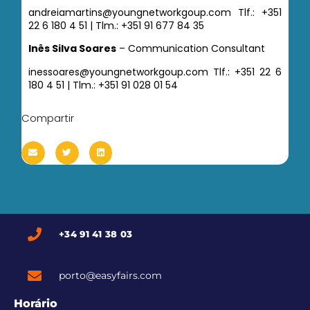
andreiamartins@youngnetworkgoup.com Tlf.: +351
22 6 180 4 51 | Tlm.: +351 91 677 84 35
Inês Silva Soares
– Communication Consultant
inessoares@youngnetworkgoup.com Tlf.: +351 22 6
180 4 51 | Tlm.: +351 91 028 01 54
Compartir
+34 91 41 38 03
porto@easyfairs.com
Horário