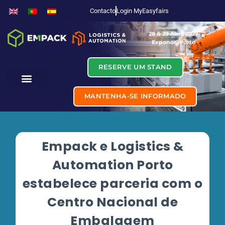
Contacto
Login MyEasyfairs
28 & 29 Abril 2027
Exponor, Porto
RESERVE UM STAND
MANTENHA-SE INFORMADO
Empack e Logistics &
Automation Porto
estabelece parceria com o
Centro Nacional de
Embalagem