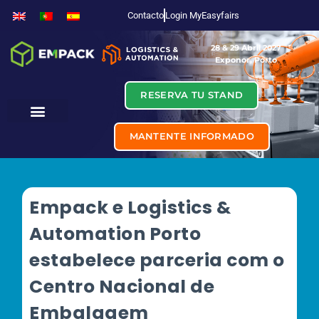
Contacto
Login MyEasyfairs
28 & 29 Abril 2027
Exponor, Porto
RESERVA TU STAND
MANTENTE INFORMADO
Empack e Logistics &
Automation Porto
estabelece parceria com o
Centro Nacional de
Embalagem