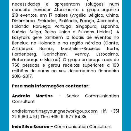
necessidades e apresentam soluções num
conceito inovador. Atualmente, o grupo organiza
218 eventos, em 17 países (Argélia, Bélgica, China,
Dinamarca, Emirados, Finlândia, França, Alemanha,
Holanda, Noruega, Portugal, Singapura, Espanha,
Suécia, Suíça, Reino Unido e Estados Unidos). A
Easyfairs gere também 10 locais de eventos no
Benelux, na Holanda e na região nórdica (Gante,
Antuérpia, Namur, Mechelen-Bruxelas Norte,
Hardenberg, Gorinchem, Venray, Estocolmo,
Gotemburgo e Malmö). O grupo emprega mais de
750 pessoas e gerou receitas superiores a 160
milhões de euros no seu desempenho financeiro
2016-2017.
Para mais informações contactar:
Andreia Martins
– Senior Communication
Consultant
andreiamartins@youngnetworkgoup.com Tlf.: +351
22 6 180 4 51 | Tlm.: +351 91 677 84 35
Inês Silva Soares
– Communication Consultant