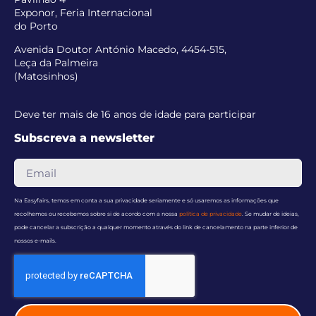
Exponor, Feria Internacional
do Porto
Avenida Doutor António Macedo, 4454-515,
Leça da Palmeira
(Matosinhos)
Deve ter mais de 16 anos de idade para participar
Subscreva a newsletter
Na Easyfairs, temos em conta a sua privacidade seriamente e só usaremos as informações que
recolhemos ou recebemos sobre si de acordo com a nossa
política de privacidade
. Se mudar de ideias,
pode cancelar a subscrição a qualquer momento através do link de cancelamento na parte inferior de
nossos e-mails.