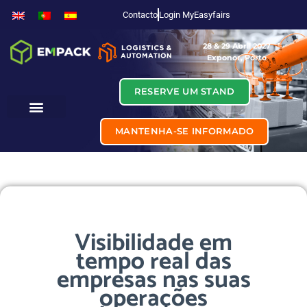
Contacto
Login MyEasyfairs
28 & 29 Abril 2027
Exponor, Porto
RESERVE UM STAND
MANTENHA-SE INFORMADO
Visibilidade em
tempo real das
empresas nas suas
operações