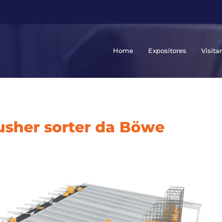
Home
Expositores
Visita
pusher sorter da Böwe