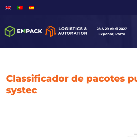
28 & 29 Abril 2027
Exponor, Porto
Classificador de pacotes 
systec