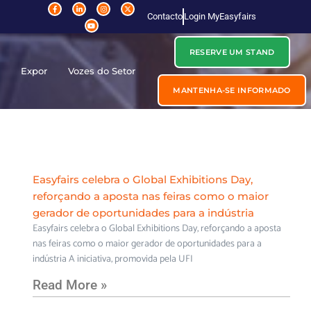
Contacto
Login MyEasyfairs
RESERVE UM STAND
r
Expor
Vozes do Setor
MANTENHA-SE INFORMADO
Easyfairs celebra o Global Exhibitions Day,
reforçando a aposta nas feiras como o maior
gerador de oportunidades para a indústria
Easyfairs celebra o Global Exhibitions Day, reforçando a aposta
nas feiras como o maior gerador de oportunidades para a
indústria A iniciativa, promovida pela UFI
Read More »