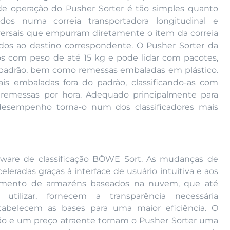
de operação do Pusher Sorter é tão simples quanto
cados numa correia transportadora longitudinal e
versais que empurram diretamente o item da correia
ados ao destino correspondente. O Pusher Sorter da
 com peso de até 15 kg e pode lidar com pacotes,
o padrão, bem como remessas embaladas em plástico.
s embaladas fora do padrão, classificando-as com
 remessas por hora. Adequado principalmente para
 desempenho torna-o num dos classificadores mais
oftware de classificação BÖWE Sort. As mudanças de
eleradas graças à interface de usuário intuitiva e aos
iamento de armazéns baseados na nuvem, que até
lizar, fornecem a transparência necessária
abelecem as bases para uma maior eficiência. O
ão e um preço atraente tornam o Pusher Sorter uma