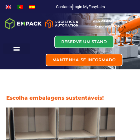
Contacto
Login MyEasyfairs
28 & 29 Abril 2027
Exponor, Porto
RESERVE UM STAND
MANTENHA-SE INFORMADO
Escolha embalagens sustentáveis!