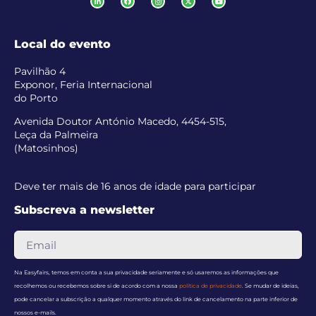
Local do evento
Pavilhão 4
Exponor, Feria Internacional
do Porto
Avenida Doutor António Macedo, 4454-515,
Leça da Palmeira
(Matosinhos)
Deve ter mais de 16 anos de idade para participar
Subscreva a newsletter
Na Easyfairs, temos em conta a sua privacidade seriamente e só usaremos as informações que
recolhemos ou recebemos sobre si de acordo com a nossa
política de privacidade
. Se mudar de ideias,
pode cancelar a subscrição a qualquer momento através do link de cancelamento na parte inferior de
nossos e-mails.