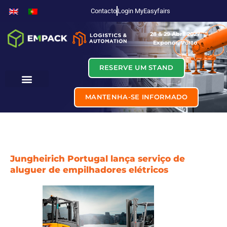
Contacto
Login MyEasyfairs
28 & 29 Abril 2027
Exponor, Porto
RESERVE UM STAND
MANTENHA-SE INFORMADO
Jungheirich Portugal lança serviço de
aluguer de empilhadores elétricos