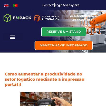
Contacto
Login MyEasyfairs
28 & 29 Abril 2027
Exponor, Porto
RESERVE UM STAND
MANTENHA-SE INFORMADO
Como aumentar a produtividade no
setor logístico mediante a impressão
portátil