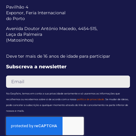
Pavilhão 4
Exponor, Feria Internacional
do Porto
Avenida Doutor António Macedo, 4454-515,
Leça da Palmeira
(Matosinhos)
Deve ter mais de 16 anos de idade para participar
Subscreva a newsletter
Na Easyfairs, temos em conta a sua privacidade seriamente e só usaremos as informações que
recolhemos ou recebemos sobre si de acordo com a nossa
política de privacidade
. Se mudar de ideias,
pode cancelar a subscrição a qualquer momento através do link de cancelamento na parte inferior de
nossos e-mails.