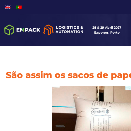
28 & 29 Abril 2027
Exponor, Porto
São assim os sacos de pape