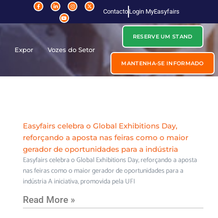
Contacto
Login MyEasyfairs
RESERVE UM STAND
r
Expor
Vozes do Setor
MANTENHA-SE INFORMADO
Easyfairs celebra o Global Exhibitions Day,
reforçando a aposta nas feiras como o maior
gerador de oportunidades para a indústria
Easyfairs celebra o Global Exhibitions Day, reforçando a aposta
nas feiras como o maior gerador de oportunidades para a
indústria A iniciativa, promovida pela UFI
Read More »