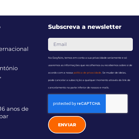
o
Subscreva a newsletter
ternacional
Na Easyfairs, temos em conta a sua privacidade seriamente e só
usaremos as informações que recolhemos ou recebemos sobre si de
ntónio
acordo com a nossa
política de privacidade
. Se mudar de ideias,
,
pode cancelar a subscrição a qualquer momento através do link de
cancelamento na parte inferior de nossos e-mails.
16 anos de
ipar
ENVIAR