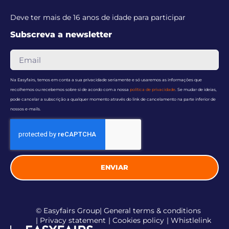
Deve ter mais de 16 anos de idade para participar
Subscreva a newsletter
Na Easyfairs, temos em conta a sua privacidade seriamente e só usaremos as informações que
recolhemos ou recebemos sobre si de acordo com a nossa
política de privacidade
. Se mudar de ideias,
pode cancelar a subscrição a qualquer momento através do link de cancelamento na parte inferior de
nossos e-mails.
ENVIAR
© Easyfairs Group
| General terms & conditions
| Privacy statement
| Cookies policy
| Whistlelink