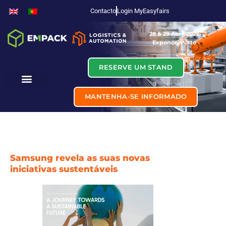
Contacto
Login MyEasyfairs
28 & 29 Abril 2027
Exponor, Porto
RESERVE UM STAND
MANTENHA-SE INFORMADO
Samsung revela as suas novas
iniciativas sustentáveis