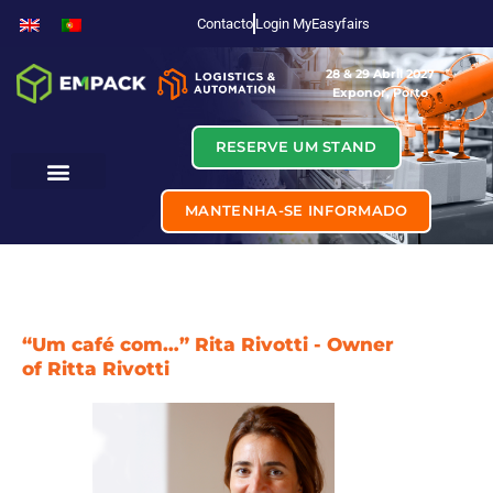
Contacto
Login MyEasyfairs
28 & 29 Abril 2027
Exponor, Porto
RESERVE UM STAND
MANTENHA-SE INFORMADO
“Um café com…” Rita Rivotti - Owner
of Ritta Rivotti