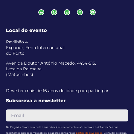
Local do evento
Pavilhão 4
Exponor, Feria Internacional
do Porto
Avenida Doutor António Macedo, 4454-515,
Leça da Palmeira
(Matosinhos)
Deve ter mais de 16 anos de idade para participar
Subscreva a newsletter
Na Easyfairs, temos em conta a sua privacidade seriamente e só usaremos as informações que
recolhemos ou recebemos sobre si de acordo com a nossa
política de privacidade
. Se mudar de ideias,