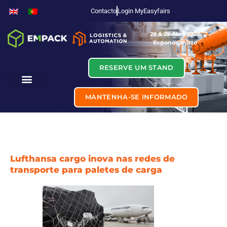
Contacto
Login MyEasyfairs
28 & 29 Abril 2027
Exponor, Porto
RESERVE UM STAND
MANTENHA-SE INFORMADO
Lufthansa cargo inova nas redes de
transporte para paletes de carga