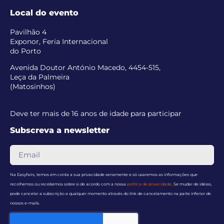
Local do evento
Pavilhão 4
Exponor, Feria Internacional
do Porto
Avenida Doutor António Macedo, 4454-515,
Leça da Palmeira
(Matosinhos)
Deve ter mais de 16 anos de idade para participar
Subscreva a newsletter
Na Easyfairs, temos em conta a sua privacidade seriamente e só usaremos as informações que
recolhemos ou recebemos sobre si de acordo com a nossa
política de privacidade
. Se mudar de ideias,
pode cancelar a subscrição a qualquer momento através do link de cancelamento na parte inferior de
nossos e-mails.