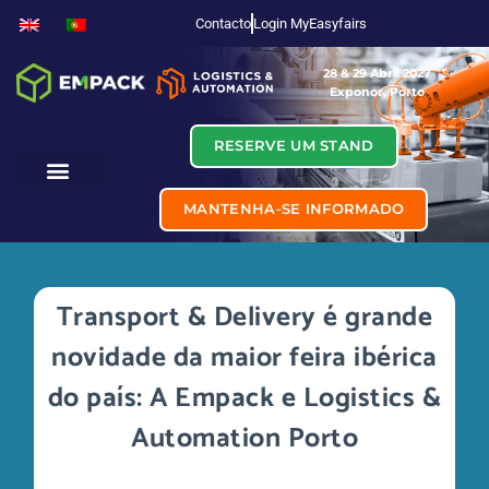
Contacto
Login MyEasyfairs
28 & 29 Abril 2027
Exponor, Porto
RESERVE UM STAND
MANTENHA-SE INFORMADO
Transport & Delivery é grande
novidade da maior feira ibérica
do país: A Empack e Logistics &
Automation Porto