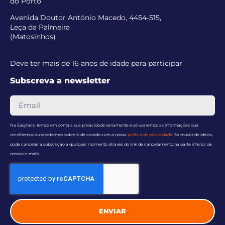
do Porto
Avenida Doutor António Macedo, 4454-515,
Leça da Palmeira
(Matosinhos)
Deve ter mais de 16 anos de idade para participar
Subscreva a newsletter
Na Easyfairs, temos em conta a sua privacidade seriamente e só usaremos as informações que
recolhemos ou recebemos sobre si de acordo com a nossa
política de privacidade
. Se mudar de ideias,
pode cancelar a subscrição a qualquer momento através do link de cancelamento na parte inferior de
nossos e-mails.
ENVIAR