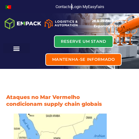
Contacto
Login MyEasyfairs
28 & 29 Abril 2027
Exponor, Porto
RESERVE UM STAND
MANTENHA-SE INFORMADO
Ataques no Mar Vermelho
condicionam supply chain globais