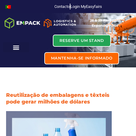
Contacto
Login MyEasyfairs
28 & 29 Abril 2027
Exponor, Porto
RESERVE UM STAND
MANTENHA-SE INFORMADO
Reutilização de embalagens e têxteis
pode gerar milhões de dólares