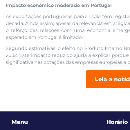
Impacto económico moderado em Portugal
As exportações portuguesas para a Índia têm regist
década. Ainda assim, apesar da relevância estratégic
o reforço das relações com uma economia emerg
esperado em Portugal é limitado.
Segundo estimativas, o efeito no Produto Interno Bru
2032. Este impacto reduzido ajuda a explicar porque
significativa nas cotações das empresas europeias e
Leia a notí
Menu
Horário