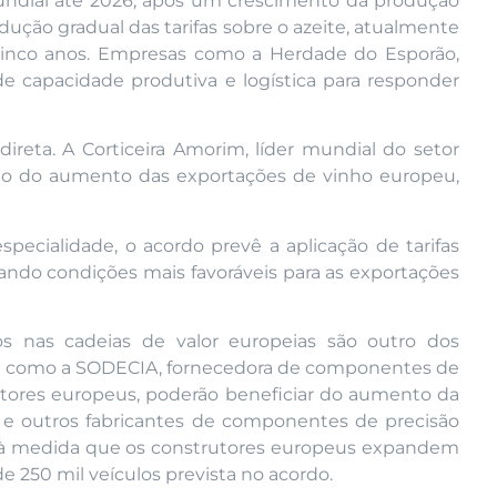
mundial até 2026, após um crescimento da produção
edução gradual das tarifas sobre o azeite, atualmente
cinco anos. Empresas como a Herdade do Esporão,
e capacidade produtiva e logística para responder
direta. A Corticeira Amorim, líder mundial do setor
tido do aumento das exportações de vinho europeu,
pecialidade, o acordo prevê a aplicação de tarifas
riando condições mais favoráveis para as exportações
os nas cadeias de valor europeias são outro dos
s como a SODECIA, fornecedora de componentes de
ores europeus, poderão beneficiar do aumento da
 e outros fabricantes de componentes de precisão
 à medida que os construtores europeus expandem
e 250 mil veículos prevista no acordo.