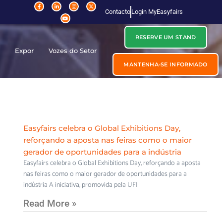
Contacto
Login MyEasyfairs
RESERVE UM STAND
r
Expor
Vozes do Setor
MANTENHA-SE INFORMADO
Easyfairs celebra o Global Exhibitions Day,
reforçando a aposta nas feiras como o maior
gerador de oportunidades para a indústria
Easyfairs celebra o Global Exhibitions Day, reforçando a aposta
nas feiras como o maior gerador de oportunidades para a
indústria A iniciativa, promovida pela UFI
Read More »