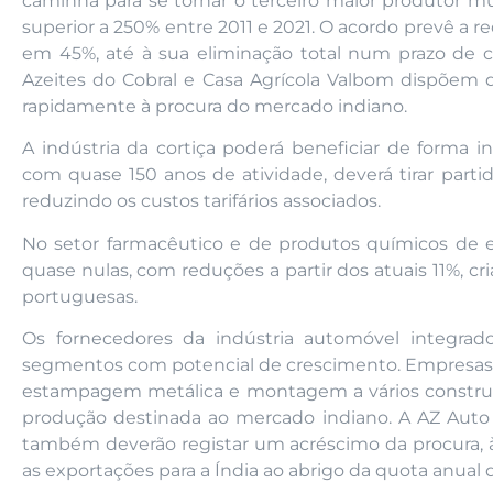
caminha para se tornar o terceiro maior produtor 
superior a 250% entre 2011 e 2021. O acordo prevê a r
em 45%, até à sua eliminação total num prazo de 
Azeites do Cobral e Casa Agrícola Valbom dispõem d
rapidamente à procura do mercado indiano.
A indústria da cortiça poderá beneficiar de forma in
com quase 150 anos de atividade, deverá tirar par
reduzindo os custos tarifários associados.
No setor farmacêutico e de produtos químicos de es
quase nulas, com reduções a partir dos atuais 11%, c
portuguesas.
Os fornecedores da indústria automóvel integrad
segmentos com potencial de crescimento. Empresa
estampagem metálica e montagem a vários construt
produção destinada ao mercado indiano. A AZ Auto
também deverão registar um acréscimo da procura,
as exportações para a Índia ao abrigo da quota anual d