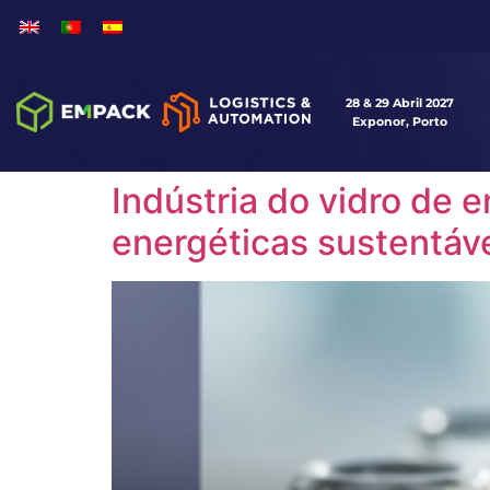
28 & 29 Abril 2027
Exponor, Porto
Indústria do vidro de 
energéticas sustentáv