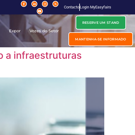
Contacto
Login MyEasyfairs
RESERVE UM STAND
r
Expor
Vozes do Setor
MANTENHA-SE INFORMADO
 a infraestruturas