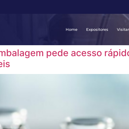
Home
Expositores
Visita
embalagem pede acesso rápido
eis