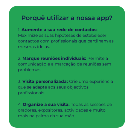
Porquê utilizar a nossa app?
1.
Aumente a sua rede de contactos:
Maximize as suas hipóteses de estabelecer
contactos com profissionais que partilham as
mesmas ideias.
2.
Marque reuniões individuais:
Permite a
comunicação e a marcação de reuniões sem
problemas.
3.
Visita personalizada:
Crie uma experiência
que se adapte aos seus objectivos
profissionais.
4.
Organize a sua visita:
Todas as sessões de
oradores, expositores, actividades e muito
mais na palma da sua mão.