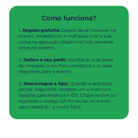
Como funciona?
1
. Registo gratuito:
Depois de se inscrever no
evento, receberá um e-mail para criar a sua
conta na aplicação (disponível três semanas
antes do evento).
2
. Defina o seu perfil:
Escolha as suas áreas
de interesse, o seu foco comercial e os seus
objectivos para o evento.
3
. Descarregue a App:
Quando a aplicação
estiver disponível, receberá um e-mail com
ligações para Android e iOS. Clique no link ou
digitalize o código QR fornecido no e-mail
para instalá-lo - é muito fácil!