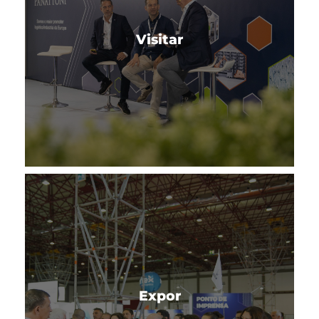
Visitar
Crie o futuro da sua empresa na Empack e
Logistics & Automation Porto, o evento líder
Visitar
nos setores de embalagen e logística em
Portugal.
SAIBA MAIS
Expor
Quer fazer parte de um evento que atrai a
centenas de líderes da indústria, incluindo
Expor
CEOs, Directores de Logística, Directores de
Embalagem, Gestores e outros profissionais
das principais marcas do seu setor?