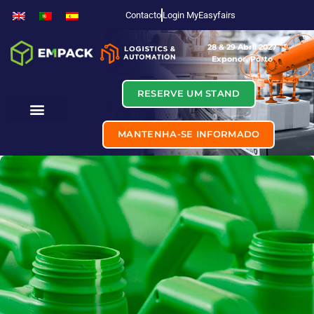
Contacto
Login MyEasyfairs
28 & 29 Abril 2027
Exponor, Porto
RESERVE UM STAND
MANTENHA-SE INFORMADO