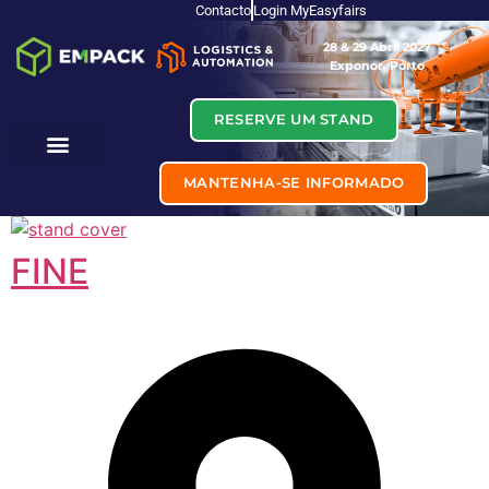
Contacto
Login MyEasyfairs
28 & 29 Abril 2027
Exponor, Porto
RESERVE UM STAND
MANTENHA-SE INFORMADO
FINE